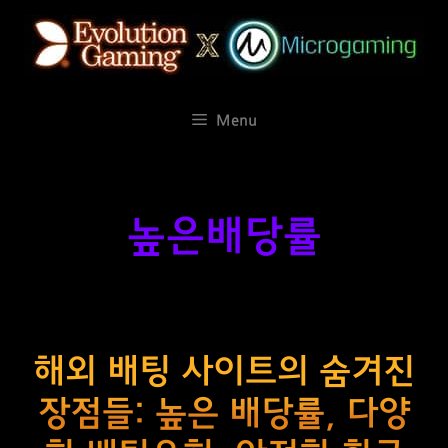
컨
텐
츠
로
건
Menu
너
뛰
기
높은배당률
해외 배팅 사이트의 숨겨진
장점들: 높은 배당률, 다양