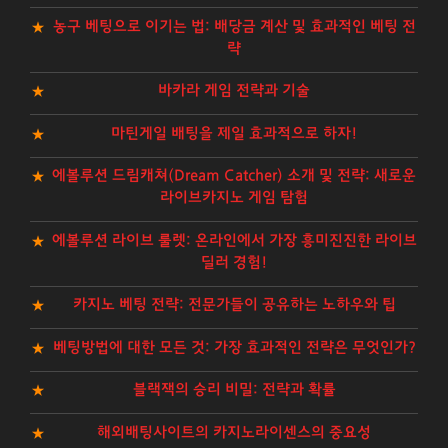
농구 베팅으로 이기는 법: 배당금 계산 및 효과적인 베팅 전
략
바카라 게임 전략과 기술
마틴게일 배팅을 제일 효과적으로 하자!
에볼루션 드림캐쳐(Dream Catcher) 소개 및 전략: 새로운
라이브카지노 게임 탐험
에볼루션 라이브 룰렛: 온라인에서 가장 흥미진진한 라이브
딜러 경험!
카지노 베팅 전략: 전문가들이 공유하는 노하우와 팁
베팅방법에 대한 모든 것: 가장 효과적인 전략은 무엇인가?
블랙잭의 승리 비밀: 전략과 확률
해외배팅사이트의 카지노라이센스의 중요성