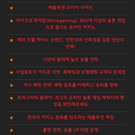
에볼루션 코리아 사이트
마이크로게이밍(Microgaming): 800개 이상의 슬롯 게임
으로 즐기는 온라인 카지노
해외 진출 카지노 브랜드, 안전성과 신뢰성을 갖춘 당신의
선택!
나만의 블랙잭 높은 승률 전략
사설토토의 어두운 단면: 축배팅과 보험배팅 규제의 문제점
야구 베팅 전략: 베팅 종류를 이해하고 승리를 향해
프라그마틱 플레이: 최고의 온라인 슬롯 게임 제작사의 명
성을 확인해보세요
한국의 카지노 문화를 선도하는 에볼루션 게임
룰렛 전략, 승률 UP 비법 공개