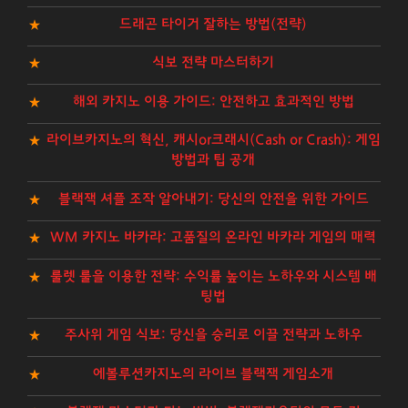
드래곤 타이거 잘하는 방법(전략)
식보 전략 마스터하기
해외 카지노 이용 가이드: 안전하고 효과적인 방법
라이브카지노의 혁신, 캐시or크래시(Cash or Crash): 게임
방법과 팁 공개
블랙잭 셔플 조작 알아내기: 당신의 안전을 위한 가이드
WM 카지노 바카라: 고품질의 온라인 바카라 게임의 매력
룰렛 룰을 이용한 전략: 수익률 높이는 노하우와 시스템 배
팅법
주사위 게임 식보: 당신을 승리로 이끌 전략과 노하우
에볼루션카지노의 라이브 블랙잭 게임소개