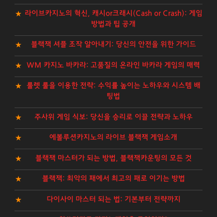
라이브카지노의 혁신, 캐시or크래시(Cash or Crash): 게임
방법과 팁 공개
블랙잭 셔플 조작 알아내기: 당신의 안전을 위한 가이드
WM 카지노 바카라: 고품질의 온라인 바카라 게임의 매력
룰렛 룰을 이용한 전략: 수익률 높이는 노하우와 시스템 배
팅법
주사위 게임 식보: 당신을 승리로 이끌 전략과 노하우
에볼루션카지노의 라이브 블랙잭 게임소개
블랙잭 마스터가 되는 방법, 블랙잭카운팅의 모든 것
블랙잭: 최악의 패에서 최고의 패로 이기는 방법
다이사이 마스터 되는 법: 기본부터 전략까지