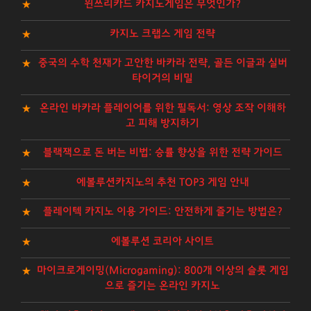
윈쓰리카드 카지노게임은 무엇인가?
카지노 크랩스 게임 전략
중국의 수학 천재가 고안한 바카라 전략, 골든 이글과 실버
타이거의 비밀
온라인 바카라 플레이어를 위한 필독서: 영상 조작 이해하
고 피해 방지하기
블랙잭으로 돈 버는 비법: 승률 향상을 위한 전략 가이드
에볼루션카지노의 추천 TOP3 게임 안내
플레이텍 카지노 이용 가이드: 안전하게 즐기는 방법은?
에볼루션 코리아 사이트
마이크로게이밍(Microgaming): 800개 이상의 슬롯 게임
으로 즐기는 온라인 카지노