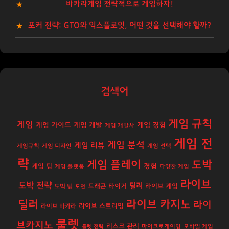
바카라게임 전략적으로 게임하자!
포커 전략: GTO와 익스플로잇, 어떤 것을 선택해야 할까?
검색어
게임 규칙
게임
게임 경험
게임 가이드
게임 개발
게임 개발사
게임 전
게임 분석
게임 리뷰
게임규칙
게임 디자인
게임 선택
략
게임 플레이
도박
경험
게임 팁
게임 플랫폼
다양한 게임
라이브
도박 전략
딜러
도박 팁
드래곤 타이거
라이브 게임
도전
딜러
라이브 카지노
라이
라이브 스트리밍
라이브 바카라
룰렛
브카지노
리스크 관리
룰렛 전략
마이크로게이밍
모바일 게임