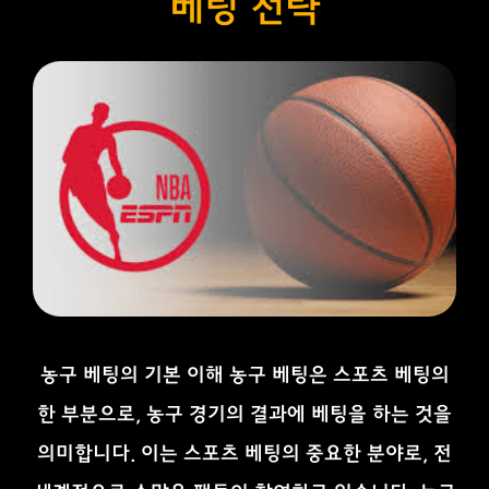
베팅 전략
농구 베팅의 기본 이해 농구 베팅은 스포츠 베팅의
한 부분으로, 농구 경기의 결과에 베팅을 하는 것을
의미합니다. 이는 스포츠 베팅의 중요한 분야로, 전