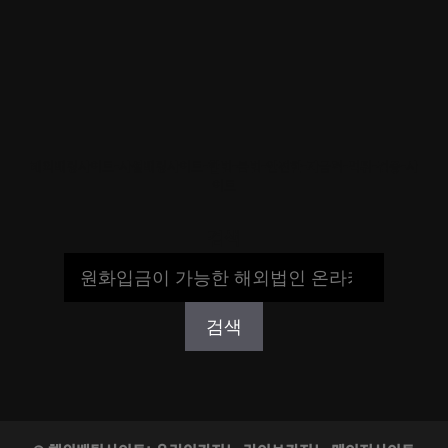
해외배팅사이트-사설배팅사이트-합법-불법-안전한-자금력-먹튀-검증-사
이트
검색
검색