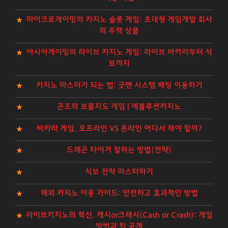
마이크로게이밍의 카지노 슬롯 게임: 초대형 게임개발 회사
의 주력 상품
아시아게이밍의 라이브 카지노 게임: 라이브 바카라부터 식
보까지
카지노 마스터가 되는 법: 굿맨 시스템 배팅 이용하기
곤조의 보물지도 게임 | 에볼루션카지노
바카라 게임, 오프라인 VS 온라인 어디서 해야 할까?
드래곤 타이거 잘하는 방법(전략)
식보 전략 마스터하기
해외 카지노 이용 가이드: 안전하고 효과적인 방법
라이브카지노의 혁신, 캐시or크래시(Cash or Crash): 게임
방법과 팁 공개