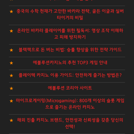
중국의 수학 천재가 고안한 바카라 전략, 골든 이글과 실버
타이거의 비밀
온라인 바카라 플레이어를 위한 필독서: 영상 조작 이해하
고 피해 방지하기
블랙잭으로 돈 버는 비법: 승률 향상을 위한 전략 가이드
에볼루션카지노의 추천 TOP3 게임 안내
플레이텍 카지노 이용 가이드: 안전하게 즐기는 방법은?
에볼루션 코리아 사이트
마이크로게이밍(Microgaming): 800개 이상의 슬롯 게임
으로 즐기는 온라인 카지노
해외 진출 카지노 브랜드, 안전성과 신뢰성을 갖춘 당신의
선택!