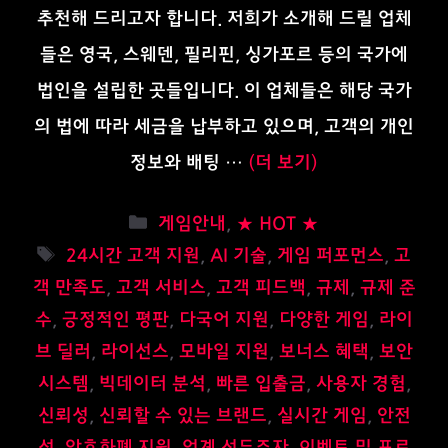
추천해 드리고자 합니다. 저희가 소개해 드릴 업체
들은 영국, 스웨덴, 필리핀, 싱가포르 등의 국가에
법인을 설립한 곳들입니다. 이 업체들은 해당 국가
의 법에 따라 세금을 납부하고 있으며, 고객의 개인
정보와 배팅 …
(더 보기)
카
게임안내
,
★ HOT ★
테
태
24시간 고객 지원
,
AI 기술
,
게임 퍼포먼스
,
고
고
그
객 만족도
,
고객 서비스
,
고객 피드백
,
규제
,
규제 준
리
수
,
긍정적인 평판
,
다국어 지원
,
다양한 게임
,
라이
브 딜러
,
라이선스
,
모바일 지원
,
보너스 혜택
,
보안
시스템
,
빅데이터 분석
,
빠른 입출금
,
사용자 경험
,
신뢰성
,
신뢰할 수 있는 브랜드
,
실시간 게임
,
안전
성
,
암호화폐 지원
,
업계 선두주자
,
이벤트 및 프로