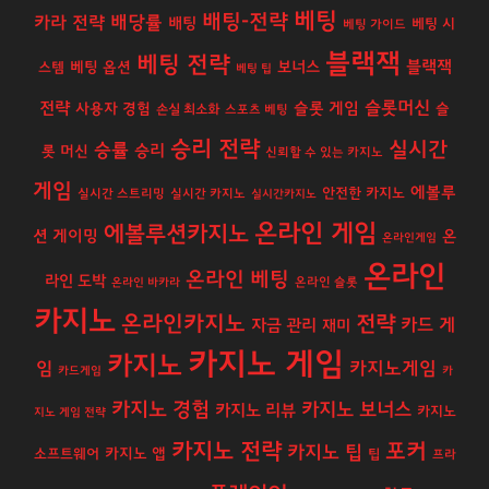
베팅
배팅-전략
배당률
카라 전략
배팅
베팅 시
베팅 가이드
블랙잭
베팅 전략
보너스
블랙잭
베팅 옵션
스템
베팅 팁
슬롯머신
전략
슬롯 게임
사용자 경험
슬
손실 최소화
스포츠 베팅
승리 전략
실시간
승률
승리
롯 머신
신뢰할 수 있는 카지노
게임
에볼루
안전한 카지노
실시간 스트리밍
실시간 카지노
실시간카지노
온라인 게임
에볼루션카지노
션 게이밍
온
온라인게임
온라인
온라인 베팅
라인 도박
온라인 바카라
온라인 슬롯
카지노
온라인카지노
전략
카드 게
자금 관리
재미
카지노 게임
카지노
카지노게임
임
카드게임
카
카지노 경험
카지노 보너스
카지노 리뷰
카지노
지노 게임 전략
카지노 전략
포커
카지노 팁
카지노 앱
소프트웨어
팁
프라