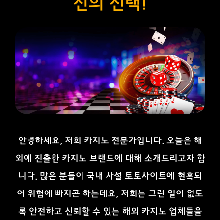
신의 선택!
안녕하세요, 저희 카지노 전문가입니다. 오늘은 해
외에 진출한 카지노 브랜드에 대해 소개드리고자 합
니다. 많은 분들이 국내 사설 토토사이트에 현혹되
어 위험에 빠지곤 하는데요, 저희는 그런 일이 없도
록 안전하고 신뢰할 수 있는 해외 카지노 업체들을