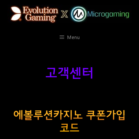
컨
텐
츠
로
건
Menu
너
뛰
기
고객센터
에볼루션카지노 쿠폰가입
코드