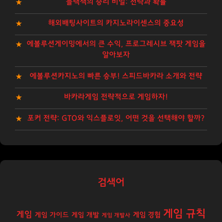
블랙잭의 승리 비밀: 전략과 확률
해외배팅사이트의 카지노라이센스의 중요성
에볼루션게이밍에서의 큰 수익, 프로그레시브 잭팟 게임을
알아보자
에볼루션카지노의 빠른 승부! 스피드바카라 소개와 전략
바카라게임 전략적으로 게임하자!
포커 전략: GTO와 익스플로잇, 어떤 것을 선택해야 할까?
검색어
게임 규칙
게임
게임 경험
게임 가이드
게임 개발
게임 개발사