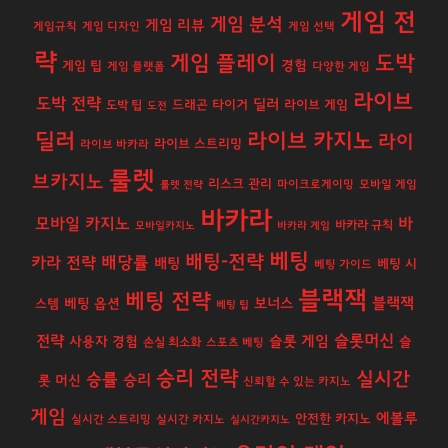
게임 전
게임 분석
게임 리뷰
게임규칙
게임 디자인
게임 선택
략
게임 플레이
도박
경험
게임 팁
게임 플랫폼
다양한 게임
라이브
도박 전략
딜러
도박 팁
드래곤 타이거
라이브 게임
도전
딜러
라이브 카지노
라이
라이브 스트리밍
라이브 바카라
룰렛
브카지노
리스크 관리
룰렛 전략
마이크로게이밍
모바일 게임
바카라
모바일 카지노
바
바카라 규칙
모바일카지노
바카라 게임
베팅
배팅-전략
배당률
카라 전략
배팅
베팅 시
베팅 가이드
블랙잭
베팅 전략
보너스
블랙잭
베팅 옵션
스템
베팅 팁
슬롯머신
전략
슬롯 게임
사용자 경험
슬
손실 최소화
스포츠 베팅
승리 전략
실시간
승률
승리
롯 머신
신뢰할 수 있는 카지노
게임
에볼루
안전한 카지노
실시간 스트리밍
실시간 카지노
실시간카지노