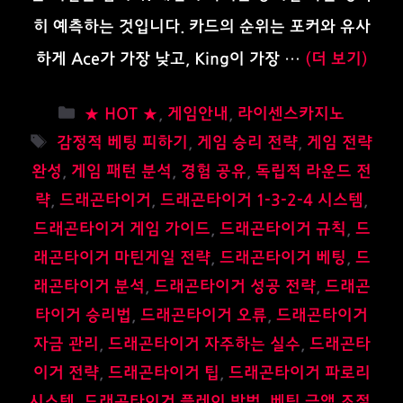
히 예측하는 것입니다. 카드의 순위는 포커와 유사
하게 Ace가 가장 낮고, King이 가장 …
(더 보기)
카
★ HOT ★
,
게임안내
,
라이센스카지노
테
태
감정적 베팅 피하기
,
게임 승리 전략
,
게임 전략
고
그
완성
,
게임 패턴 분석
,
경험 공유
,
독립적 라운드 전
리
략
,
드래곤타이거
,
드래곤타이거 1-3-2-4 시스템
,
드래곤타이거 게임 가이드
,
드래곤타이거 규칙
,
드
래곤타이거 마틴게일 전략
,
드래곤타이거 베팅
,
드
래곤타이거 분석
,
드래곤타이거 성공 전략
,
드래곤
타이거 승리법
,
드래곤타이거 오류
,
드래곤타이거
자금 관리
,
드래곤타이거 자주하는 실수
,
드래곤타
이거 전략
,
드래곤타이거 팁
,
드래곤타이거 파로리
시스템
,
드래곤타이거 플레이 방법
,
베팅 금액 조절
,