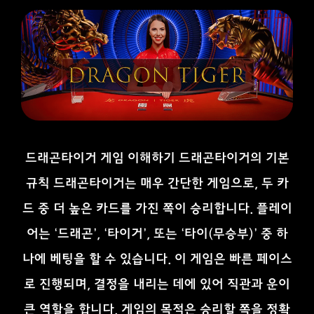
드래곤타이거 게임 이해하기 드래곤타이거의 기본
규칙 드래곤타이거는 매우 간단한 게임으로, 두 카
드 중 더 높은 카드를 가진 쪽이 승리합니다. 플레이
어는 ‘드래곤’, ‘타이거’, 또는 ‘타이(무승부)’ 중 하
나에 베팅을 할 수 있습니다. 이 게임은 빠른 페이스
로 진행되며, 결정을 내리는 데에 있어 직관과 운이
큰 역할을 합니다. 게임의 목적은 승리할 쪽을 정확