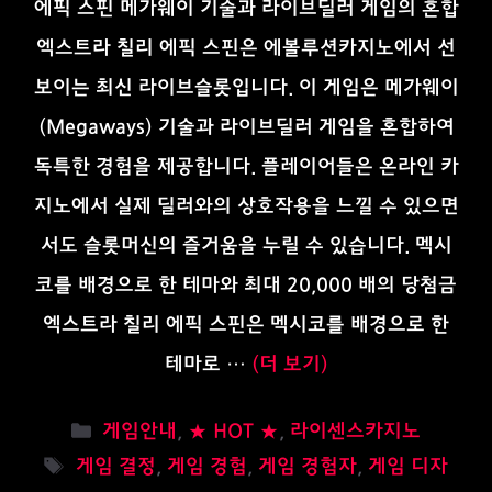
에픽 스핀 메가웨이 기술과 라이브딜러 게임의 혼합
엑스트라 칠리 에픽 스핀은 에볼루션카지노에서 선
보이는 최신 라이브슬롯입니다. 이 게임은 메가웨이
(Megaways) 기술과 라이브딜러 게임을 혼합하여
독특한 경험을 제공합니다. 플레이어들은 온라인 카
지노에서 실제 딜러와의 상호작용을 느낄 수 있으면
서도 슬롯머신의 즐거움을 누릴 수 있습니다. 멕시
코를 배경으로 한 테마와 최대 20,000 배의 당첨금
엑스트라 칠리 에픽 스핀은 멕시코를 배경으로 한
테마로 …
(더 보기)
카
게임안내
,
★ HOT ★
,
라이센스카지노
테
태
게임 결정
,
게임 경험
,
게임 경험자
,
게임 디자
고