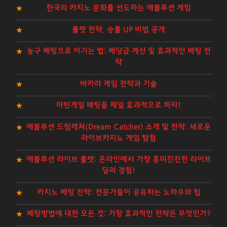
한국의 카지노 문화를 선도하는 에볼루션 게임
룰렛 전략, 승률 UP 비법 공개
농구 베팅으로 이기는 법: 배당금 계산 및 효과적인 베팅 전
략
바카라 게임 전략과 기술
마틴게일 배팅을 제일 효과적으로 하자!
에볼루션 드림캐쳐(Dream Catcher) 소개 및 전략: 새로운
라이브카지노 게임 탐험
에볼루션 라이브 룰렛: 온라인에서 가장 흥미진진한 라이브
딜러 경험!
카지노 베팅 전략: 전문가들이 공유하는 노하우와 팁
베팅방법에 대한 모든 것: 가장 효과적인 전략은 무엇인가?