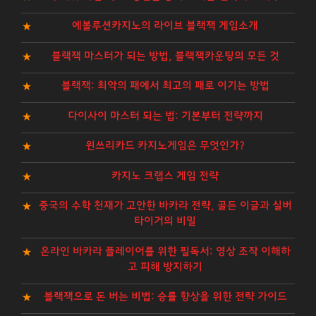
에볼루션카지노의 라이브 블랙잭 게임소개
블랙잭 마스터가 되는 방법, 블랙잭카운팅의 모든 것
블랙잭: 최악의 패에서 최고의 패로 이기는 방법
다이사이 마스터 되는 법: 기본부터 전략까지
윈쓰리카드 카지노게임은 무엇인가?
카지노 크랩스 게임 전략
중국의 수학 천재가 고안한 바카라 전략, 골든 이글과 실버
타이거의 비밀
온라인 바카라 플레이어를 위한 필독서: 영상 조작 이해하
고 피해 방지하기
블랙잭으로 돈 버는 비법: 승률 향상을 위한 전략 가이드