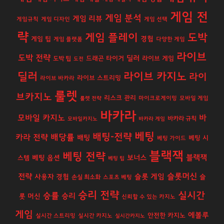
게임 전
게임 분석
게임 리뷰
게임규칙
게임 디자인
게임 선택
략
게임 플레이
도박
경험
게임 팁
게임 플랫폼
다양한 게임
라이브
도박 전략
딜러
도박 팁
드래곤 타이거
라이브 게임
도전
딜러
라이브 카지노
라이
라이브 스트리밍
라이브 바카라
룰렛
브카지노
리스크 관리
룰렛 전략
마이크로게이밍
모바일 게임
바카라
모바일 카지노
바
바카라 규칙
모바일카지노
바카라 게임
베팅
배팅-전략
배당률
카라 전략
배팅
베팅 시
베팅 가이드
블랙잭
베팅 전략
보너스
블랙잭
베팅 옵션
스템
베팅 팁
슬롯머신
전략
슬롯 게임
사용자 경험
슬
손실 최소화
스포츠 베팅
승리 전략
실시간
승률
승리
롯 머신
신뢰할 수 있는 카지노
게임
에볼루
안전한 카지노
실시간 스트리밍
실시간 카지노
실시간카지노