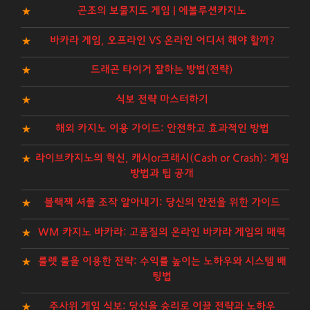
곤조의 보물지도 게임 | 에볼루션카지노
바카라 게임, 오프라인 VS 온라인 어디서 해야 할까?
드래곤 타이거 잘하는 방법(전략)
식보 전략 마스터하기
해외 카지노 이용 가이드: 안전하고 효과적인 방법
라이브카지노의 혁신, 캐시or크래시(Cash or Crash): 게임
방법과 팁 공개
블랙잭 셔플 조작 알아내기: 당신의 안전을 위한 가이드
WM 카지노 바카라: 고품질의 온라인 바카라 게임의 매력
룰렛 룰을 이용한 전략: 수익률 높이는 노하우와 시스템 배
팅법
주사위 게임 식보: 당신을 승리로 이끌 전략과 노하우