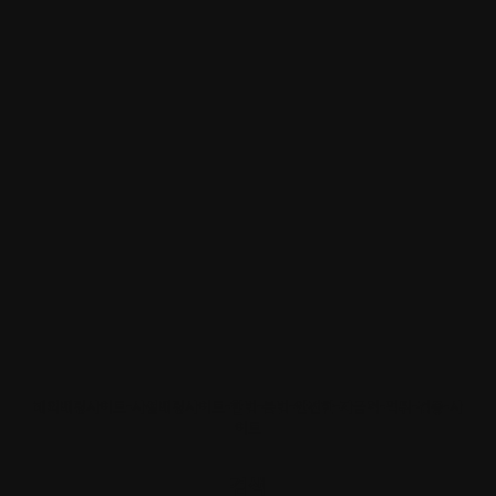
해외배팅사이트-사설배팅사이트-합법-불법-안전한-자금력-먹튀-검증-사
이트
검색