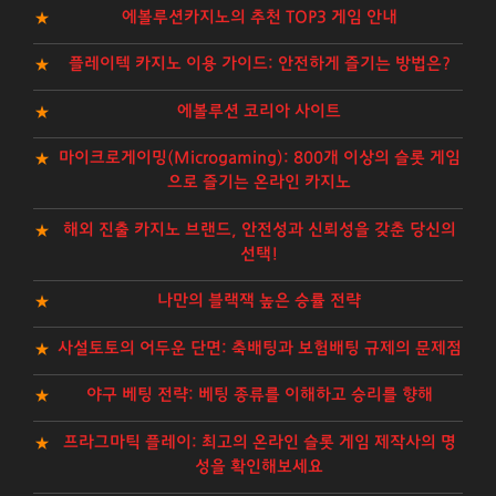
에볼루션카지노의 추천 TOP3 게임 안내
플레이텍 카지노 이용 가이드: 안전하게 즐기는 방법은?
에볼루션 코리아 사이트
마이크로게이밍(Microgaming): 800개 이상의 슬롯 게임
으로 즐기는 온라인 카지노
해외 진출 카지노 브랜드, 안전성과 신뢰성을 갖춘 당신의
선택!
나만의 블랙잭 높은 승률 전략
사설토토의 어두운 단면: 축배팅과 보험배팅 규제의 문제점
야구 베팅 전략: 베팅 종류를 이해하고 승리를 향해
프라그마틱 플레이: 최고의 온라인 슬롯 게임 제작사의 명
성을 확인해보세요