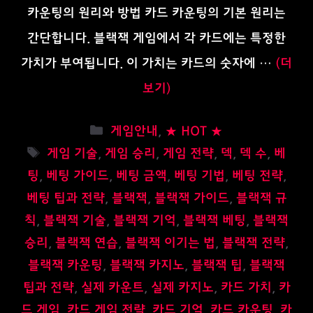
카운팅의 원리와 방법 카드 카운팅의 기본 원리는
간단합니다. 블랙잭 게임에서 각 카드에는 특정한
가치가 부여됩니다. 이 가치는 카드의 숫자에 …
(더
보기)
카
게임안내
,
★ HOT ★
테
태
게임 기술
,
게임 승리
,
게임 전략
,
덱
,
덱 수
,
베
고
그
팅
,
베팅 가이드
,
베팅 금액
,
베팅 기법
,
베팅 전략
,
리
베팅 팁과 전략
,
블랙잭
,
블랙잭 가이드
,
블랙잭 규
칙
,
블랙잭 기술
,
블랙잭 기억
,
블랙잭 베팅
,
블랙잭
승리
,
블랙잭 연습
,
블랙잭 이기는 법
,
블랙잭 전략
,
블랙잭 카운팅
,
블랙잭 카지노
,
블랙잭 팁
,
블랙잭
팁과 전략
,
실제 카운트
,
실제 카지노
,
카드 가치
,
카
드 게임
,
카드 게임 전략
,
카드 기억
,
카드 카운팅
,
카