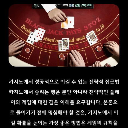
카지노에서 성공적으로 이길 수 있는 전략적 접근법
카지노에서 승리는 행운 뿐만 아니라 전략적인 플레
이와 게임에 대한 깊은 이해를 요구합니다. 본론으
로 들어가기 전에 명심해야 할 것은, 카지노에서 이
길 확률을 높이는 가장 좋은 방법은 게임의 규칙을