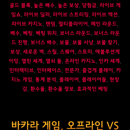
리
골드 블록
,
높은 배수
,
높은 보상
,
당첨금
,
라이브 게
임쇼
,
라이브 딜러
,
라이브 스트리밍
,
라이브 액션
,
라이브 카지노
,
랜덤
,
멀티플라이어
,
메인 라운드
,
배수
,
베팅
,
베팅 위치
,
보너스 라운드
,
보너스 라운
드 진행
,
보너스 배수
,
보물
,
보물 사냥
,
보물 찾기
,
보상
,
새로운 벽
,
스릴
,
스퀘어
,
스토리
,
에볼루션게
이밍
,
열린 세계
,
열쇠 돌
,
온라인 카지노
,
인카 세계
,
인터랙티브
,
인터페이스
,
전문가
,
즐겁게 플레이
,
카
지노 게임
,
통계 분석
,
플레이어
,
플레이어들
,
현장
감
,
환수율
,
환수율 정보
,
효과적인 베팅
바카라 게임, 오프라인 VS