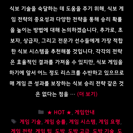
식보 기술을 숙달하는 데 도움을 주기 위해, 식보 게
임 전략의 중요성과 다양한 전략을 통해 승리 확률
을 높이는 방법에 대해 논의하겠습니다. 추가로, 초
보자, 상급자, 그리고 전문가 선수들에게 가장 적합
한 식보 시스템을 추천해볼 것입니다. 각각의 전략
은 효율적인 결과를 가져올 수 있지만, 식보 게임을
하기에 앞서 어느 정도 리스크를 수반하고 있으므로
매 게임 큰 성과를 보장하는 식보 승리 전략 같은 것
은 없다는 점을 …
(더 보기)
카
★ HOT ★
,
게임안내
테
태
게임 기술
,
게임 승률
,
게임 시스템
,
게임 요령
,
고
그
게임 전략
,
게임 팁
,
도박
,
도박 고급
,
도박 기술
,
도