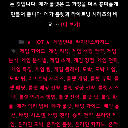
는 것입니다. 메가 룰렛은 그 과정을 더욱 흥미롭게
만들어 줍니다. 메가 룰렛과 라이트닝 시리즈의 비
교 …
(더 보기)
카
★ HOT ★
,
게임안내
,
라이센스카지노
테
태
게임 가이드
,
게임 리뷰
,
게임 배팅 전략
,
게임
고
그
분석
,
게임 분석법
,
게임 소개
,
게임 장점
,
게임 전략
,
리
게임 특징
,
게임 팁
,
게임 플레이
,
도박
,
도박 게임
,
도박 팁
,
라이트닝 시리즈
,
룰렛 게임
,
룰렛 규칙
,
룰
렛 배팅
,
룰렛 배팅 전략
,
룰렛 성공 전략
,
룰렛 시스
템
,
룰렛 이기는 방법
,
룰렛 전략
,
룰렛 팁
,
룰렛 확
률
,
메가 럭키 넘버
,
메가 룰렛
,
배팅 가이드
,
배팅 옵
션
,
배팅-시스템
,
배팅-전략
,
승리 전략
,
온라인 게
임
,
온라인 도박
,
온라인 룰렛
,
온라인 카지노
,
온라