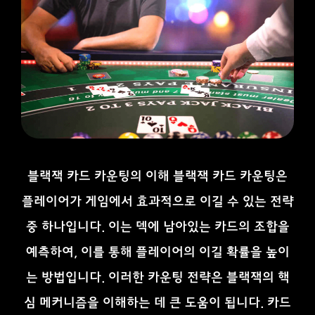
블랙잭 카드 카운팅의 이해 블랙잭 카드 카운팅은
플레이어가 게임에서 효과적으로 이길 수 있는 전략
중 하나입니다. 이는 덱에 남아있는 카드의 조합을
예측하여, 이를 통해 플레이어의 이길 확률을 높이
는 방법입니다. 이러한 카운팅 전략은 블랙잭의 핵
심 메커니즘을 이해하는 데 큰 도움이 됩니다. 카드