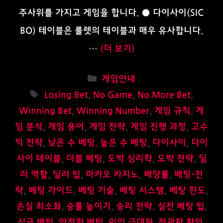
주사위를 가지고 게임을 합니다. ● 다이사이(SIC
BO) 테이블은 룰렛의 테이블과 매우 유사합니다.
…
(더 보기)
카
게임안내
테
태
Losing Bet
,
No Game
,
No More Bet
,
고
그
Winning Bet
,
Winning Number
,
게임 규칙
,
게
리
임 분석
,
게임 용어
,
게임 전략
,
게임 진행 과정
,
고수
익 전략
,
낮은 수 베팅
,
높은 수 베팅
,
다이사이
,
다이
사이 테이블
,
더블 베팅
,
도박 심리학
,
도박 전략
,
딜
러 역할
,
딜러 팁
,
마카오 카지노
,
배당률
,
배팅-전
략
,
베팅 가이드
,
베팅 기술
,
베팅 시스템
,
베팅 한도
,
손실 최소화
,
승률 높이기
,
승리 전략
,
실전 베팅 팁
,
싱글 베팅
,
안전한 베팅
,
이익 극대화
,
전광판 확인
,