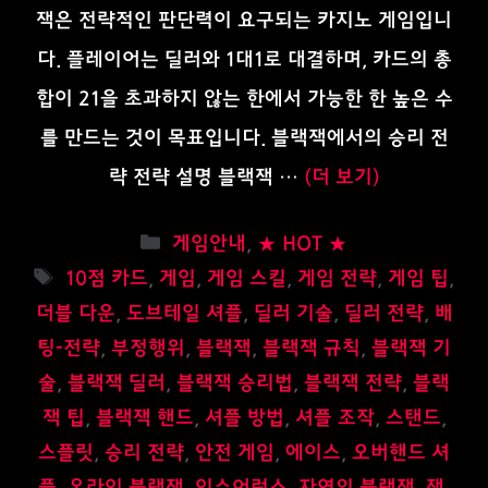
잭은 전략적인 판단력이 요구되는 카지노 게임입니
다. 플레이어는 딜러와 1대1로 대결하며, 카드의 총
합이 21을 초과하지 않는 한에서 가능한 한 높은 수
를 만드는 것이 목표입니다. 블랙잭에서의 승리 전
략 전략 설명 블랙잭 …
(더 보기)
카
게임안내
,
★ HOT ★
테
태
10점 카드
,
게임
,
게임 스킬
,
게임 전략
,
게임 팁
,
고
그
더블 다운
,
도브테일 셔플
,
딜러 기술
,
딜러 전략
,
배
리
팅-전략
,
부정행위
,
블랙잭
,
블랙잭 규칙
,
블랙잭 기
술
,
블랙잭 딜러
,
블랙잭 승리법
,
블랙잭 전략
,
블랙
잭 팁
,
블랙잭 핸드
,
셔플 방법
,
셔플 조작
,
스탠드
,
스플릿
,
승리 전략
,
안전 게임
,
에이스
,
오버핸드 셔