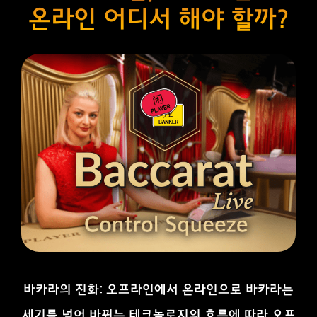
온라인 어디서 해야 할까?
바카라의 진화: 오프라인에서 온라인으로 바카라는
세기를 넘어 바뀌는 테크놀로지의 흐름에 따라 오프