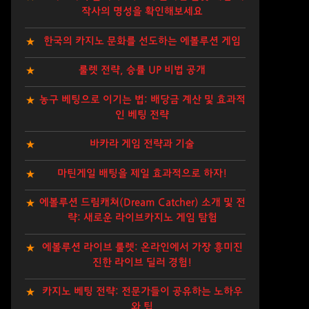
작사의 명성을 확인해보세요
한국의 카지노 문화를 선도하는 에볼루션 게임
룰렛 전략, 승률 UP 비법 공개
농구 베팅으로 이기는 법: 배당금 계산 및 효과적
인 베팅 전략
바카라 게임 전략과 기술
마틴게일 배팅을 제일 효과적으로 하자!
에볼루션 드림캐쳐(Dream Catcher) 소개 및 전
략: 새로운 라이브카지노 게임 탐험
에볼루션 라이브 룰렛: 온라인에서 가장 흥미진
진한 라이브 딜러 경험!
카지노 베팅 전략: 전문가들이 공유하는 노하우
와 팁