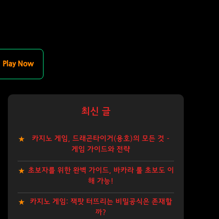
Play Now
최신 글
카지노 게임, 드래곤타이거(용호)의 모든 것 –
게임 가이드와 전략
초보자를 위한 완벽 가이드, 바카라 룰 초보도 이
해 가능!
카지노 게임: 잭팟 터뜨리는 비밀공식은 존재할
까?