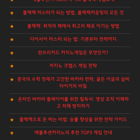
블랙잭 마스터가 되는 방법, 블랙잭카운팅의 모든 것
블랙잭: 최악의 패에서 최고의 패로 이기는 방법
다이사이 마스터 되는 법: 기본부터 전략까지
윈쓰리카드 카지노게임은 무엇인가?
카지노 크랩스 게임 전략
중국의 수학 천재가 고안한 바카라 전략, 골든 이글과 실버
타이거의 비밀
온라인 바카라 플레이어를 위한 필독서: 영상 조작 이해하
고 피해 방지하기
블랙잭으로 돈 버는 비법: 승률 향상을 위한 전략 가이드
에볼루션카지노의 추천 TOP3 게임 안내