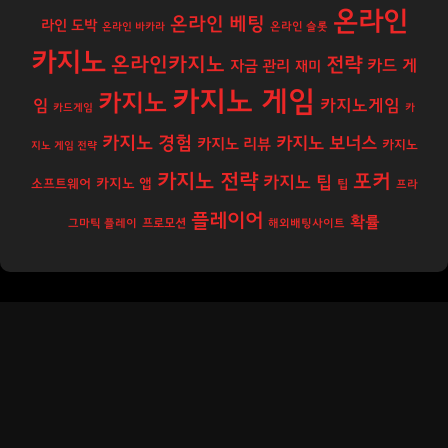
온라인
온라인 베팅
라인 도박
온라인 바카라
온라인 슬롯
카지노
온라인카지노
전략
카드 게
자금 관리
재미
카지노 게임
카지노
카지노게임
임
카드게임
카
카지노 경험
카지노 보너스
카지노 리뷰
카지노
지노 게임 전략
카지노 전략
포커
카지노 팁
카지노 앱
소프트웨어
팁
프라
플레이어
확률
프로모션
그마틱 플레이
해외배팅사이트