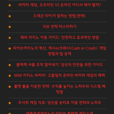
바카라 게임, 오프라인 VS 온라인 어디서 해야 할까?
드래곤 타이거 잘하는 방법(전략)
식보 전략 마스터하기
해외 카지노 이용 가이드: 안전하고 효과적인 방법
라이브카지노의 혁신, 캐시or크래시(Cash or Crash): 게임
방법과 팁 공개
블랙잭 셔플 조작 알아내기: 당신의 안전을 위한 가이드
WM 카지노 바카라: 고품질의 온라인 바카라 게임의 매력
룰렛 룰을 이용한 전략: 수익률 높이는 노하우와 시스템 배
팅법
주사위 게임 식보: 당신을 승리로 이끌 전략과 노하우
에볼루션카지노의 라이브 블랙잭 게임소개