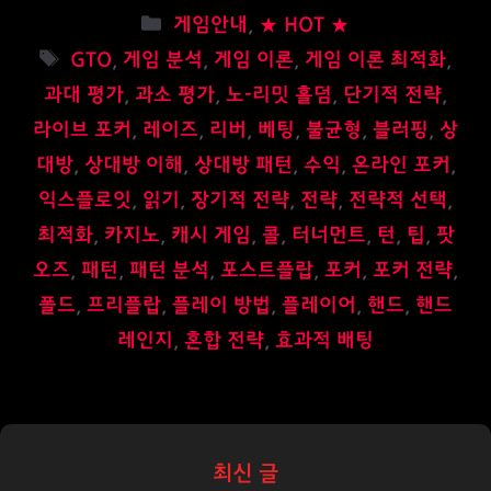
카
게임안내
,
★ HOT ★
테
태
GTO
,
게임 분석
,
게임 이론
,
게임 이론 최적화
,
고
그
과대 평가
,
과소 평가
,
노-리밋 홀덤
,
단기적 전략
,
리
라이브 포커
,
레이즈
,
리버
,
베팅
,
불균형
,
블러핑
,
상
대방
,
상대방 이해
,
상대방 패턴
,
수익
,
온라인 포커
,
익스플로잇
,
읽기
,
장기적 전략
,
전략
,
전략적 선택
,
최적화
,
카지노
,
캐시 게임
,
콜
,
터너먼트
,
턴
,
팁
,
팟
오즈
,
패턴
,
패턴 분석
,
포스트플랍
,
포커
,
포커 전략
,
폴드
,
프리플랍
,
플레이 방법
,
플레이어
,
핸드
,
핸드
레인지
,
혼합 전략
,
효과적 배팅
최신 글