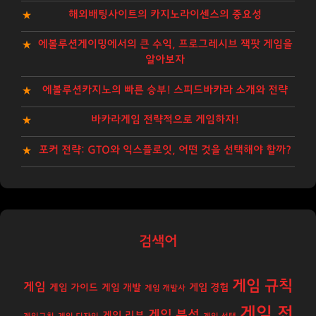
해외배팅사이트의 카지노라이센스의 중요성
에볼루션게이밍에서의 큰 수익, 프로그레시브 잭팟 게임을
알아보자
에볼루션카지노의 빠른 승부! 스피드바카라 소개와 전략
바카라게임 전략적으로 게임하자!
포커 전략: GTO와 익스플로잇, 어떤 것을 선택해야 할까?
검색어
게임 규칙
게임
게임 경험
게임 가이드
게임 개발
게임 개발사
게임 전
게임 분석
게임 리뷰