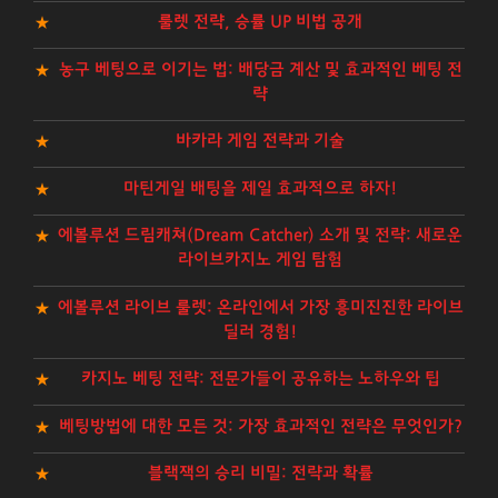
룰렛 전략, 승률 UP 비법 공개
농구 베팅으로 이기는 법: 배당금 계산 및 효과적인 베팅 전
략
바카라 게임 전략과 기술
마틴게일 배팅을 제일 효과적으로 하자!
에볼루션 드림캐쳐(Dream Catcher) 소개 및 전략: 새로운
라이브카지노 게임 탐험
에볼루션 라이브 룰렛: 온라인에서 가장 흥미진진한 라이브
딜러 경험!
카지노 베팅 전략: 전문가들이 공유하는 노하우와 팁
베팅방법에 대한 모든 것: 가장 효과적인 전략은 무엇인가?
블랙잭의 승리 비밀: 전략과 확률