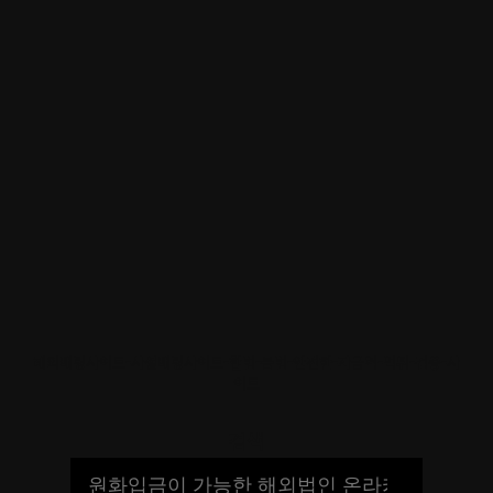
해외배팅사이트-사설배팅사이트-합법-불법-안전한-자금력-먹튀-검증-사
이트
검색