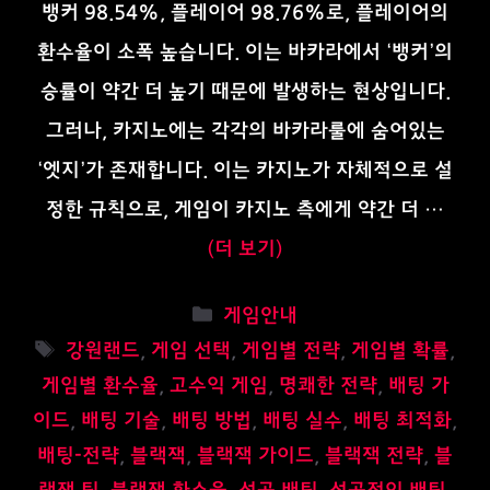
뱅커 98.54%, 플레이어 98.76%로, 플레이어의
환수율이 소폭 높습니다. 이는 바카라에서 ‘뱅커’의
승률이 약간 더 높기 때문에 발생하는 현상입니다.
그러나, 카지노에는 각각의 바카라룰에 숨어있는
‘엣지’가 존재합니다. 이는 카지노가 자체적으로 설
정한 규칙으로, 게임이 카지노 측에게 약간 더 …
(더 보기)
카
게임안내
테
태
강원랜드
,
게임 선택
,
게임별 전략
,
게임별 확률
,
고
그
게임별 환수율
,
고수익 게임
,
명쾌한 전략
,
배팅 가
리
이드
,
배팅 기술
,
배팅 방법
,
배팅 실수
,
배팅 최적화
,
배팅-전략
,
블랙잭
,
블랙잭 가이드
,
블랙잭 전략
,
블