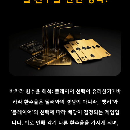
바카라 환수율 해석: 플레이어 선택이 유리한가? 바
카라 환수율은 딜러와의 경쟁이 아니라, ‘뱅커’와
‘플레이어’의 선택에 따라 배당이 결정되는 게임입
니다. 이로 인해 각기 다른 환수율을 가지게 되며,