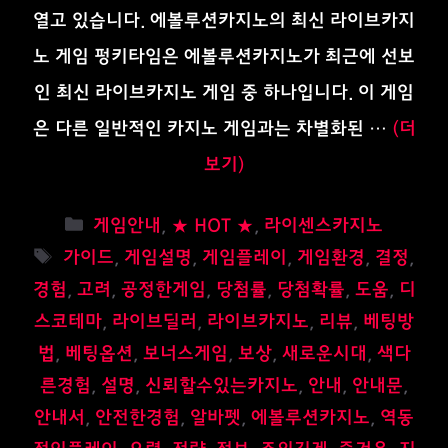
열고 있습니다. 에볼루션카지노의 최신 라이브카지
노 게임 펑키타임은 에볼루션카지노가 최근에 선보
인 최신 라이브카지노 게임 중 하나입니다. 이 게임
은 다른 일반적인 카지노 게임과는 차별화된 …
(더
보기)
카
게임안내
,
★ HOT ★
,
라이센스카지노
테
태
가이드
,
게임설명
,
게임플레이
,
게임환경
,
결정
,
고
그
경험
,
고려
,
공정한게임
,
당첨률
,
당첨확률
,
도움
,
디
리
스코테마
,
라이브딜러
,
라이브카지노
,
리뷰
,
베팅방
법
,
베팅옵션
,
보너스게임
,
보상
,
새로운시대
,
색다
른경험
,
설명
,
신뢰할수있는카지노
,
안내
,
안내문
,
안내서
,
안전한경험
,
알바펫
,
에볼루션카지노
,
역동