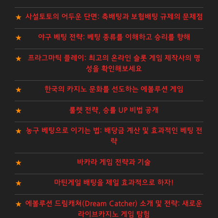
사설토토의 어두운 단면: 축배팅과 보험배팅 규제의 문제점
야구 베팅 전략: 베팅 종류를 이해하고 승리를 향해
프라그마틱 플레이: 최고의 온라인 슬롯 게임 제작사의 명
성을 확인해보세요
한국의 카지노 문화를 선도하는 에볼루션 게임
룰렛 전략, 승률 UP 비법 공개
농구 베팅으로 이기는 법: 배당금 계산 및 효과적인 베팅 전
략
바카라 게임 전략과 기술
마틴게일 배팅을 제일 효과적으로 하자!
에볼루션 드림캐쳐(Dream Catcher) 소개 및 전략: 새로운
라이브카지노 게임 탐험