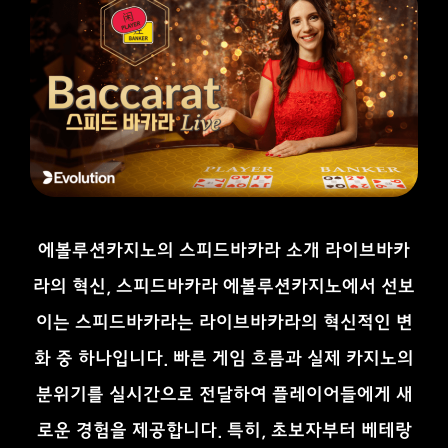
에볼루션카지노의 스피드바카라 소개 라이브바카
라의 혁신, 스피드바카라 에볼루션카지노에서 선보
이는 스피드바카라는 라이브바카라의 혁신적인 변
화 중 하나입니다. 빠른 게임 흐름과 실제 카지노의
분위기를 실시간으로 전달하여 플레이어들에게 새
로운 경험을 제공합니다. 특히, 초보자부터 베테랑