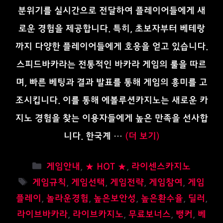
분위기를 실시간으로 전달하여 플레이어들에게 새
로운 경험을 제공합니다. 특히, 초보자부터 베테랑
까지 다양한 플레이어들에게 호응을 얻고 있습니다.
스피드바카라는 전통적인 바카라 게임의 룰을 따르
며, 빠른 베팅과 결과 발표를 통해 게임의 흥미를 고
조시킵니다. 이를 통해 에볼루션카지노는 새로운 카
지노 경험을 찾는 이용자들에게 높은 만족을 선사합
니다. 한국계 …
(더 보기)
카
게임안내
,
★ HOT ★
,
라이센스카지노
테
태
게임규칙
,
게임선택
,
게임전략
,
게임참여
,
게임
고
그
플레이
,
놀라운경험
,
높은보안성
,
높은환수율
,
딜러
,
리
라이브바카라
,
라이브카지노
,
무료보너스
,
뱅커
,
베