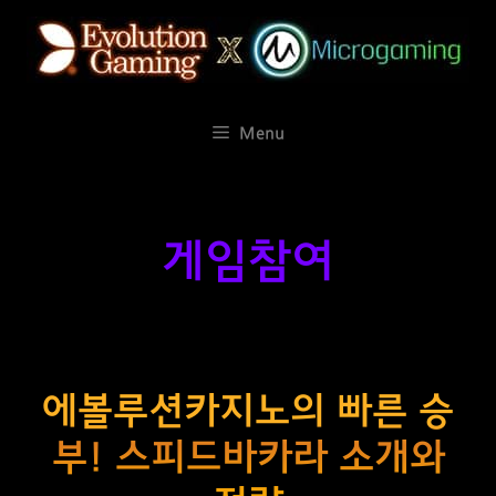
컨
텐
츠
로
건
Menu
너
뛰
기
게임참여
에볼루션카지노의 빠른 승
부! 스피드바카라 소개와