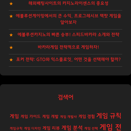
해외배팅사이트의 카지노라이센스의 중요성
에볼루션게이밍에서의 큰 수익, 프로그레시브 잭팟 게임을
알아보자
에볼루션카지노의 빠른 승부! 스피드바카라 소개와 전략
바카라게임 전략적으로 게임하자!
포커 전략: GTO와 익스플로잇, 어떤 것을 선택해야 할까?
검색어
게임 규칙
게임
게임 경험
게임 가이드
게임 개발
게임 개발사
게임 전
게임 분석
게임 리뷰
게임규칙
게임 디자인
게임 선택