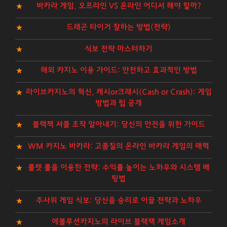
바카라 게임, 오프라인 VS 온라인 어디서 해야 할까?
드래곤 타이거 잘하는 방법(전략)
식보 전략 마스터하기
해외 카지노 이용 가이드: 안전하고 효과적인 방법
라이브카지노의 혁신, 캐시or크래시(Cash or Crash): 게임
방법과 팁 공개
블랙잭 셔플 조작 알아내기: 당신의 안전을 위한 가이드
WM 카지노 바카라: 고품질의 온라인 바카라 게임의 매력
룰렛 룰을 이용한 전략: 수익률 높이는 노하우와 시스템 배
팅법
주사위 게임 식보: 당신을 승리로 이끌 전략과 노하우
에볼루션카지노의 라이브 블랙잭 게임소개