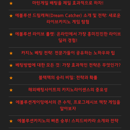
마틴게일 배팅을 제일 효과적으로 하자!
에볼루션 드림캐쳐(Dream Catcher) 소개 및 전략: 새로운
라이브카지노 게임 탐험
에볼루션 라이브 룰렛: 온라인에서 가장 흥미진진한 라이브
딜러 경험!
카지노 베팅 전략: 전문가들이 공유하는 노하우와 팁
베팅방법에 대한 모든 것: 가장 효과적인 전략은 무엇인가?
블랙잭의 승리 비밀: 전략과 확률
해외배팅사이트의 카지노라이센스의 중요성
에볼루션게이밍에서의 큰 수익, 프로그레시브 잭팟 게임을
알아보자
에볼루션카지노의 빠른 승부! 스피드바카라 소개와 전략