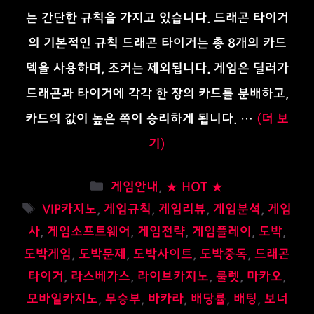
는 간단한 규칙을 가지고 있습니다. 드래곤 타이거
의 기본적인 규칙 드래곤 타이거는 총 8개의 카드
덱을 사용하며, 조커는 제외됩니다. 게임은 딜러가
드래곤과 타이거에 각각 한 장의 카드를 분배하고,
카드의 값이 높은 쪽이 승리하게 됩니다. …
(더 보
기)
카
게임안내
,
★ HOT ★
테
태
VIP카지노
,
게임규칙
,
게임리뷰
,
게임분석
,
게임
고
그
사
,
게임소프트웨어
,
게임전략
,
게임플레이
,
도박
,
리
도박게임
,
도박문제
,
도박사이트
,
도박중독
,
드래곤
타이거
,
라스베가스
,
라이브카지노
,
룰렛
,
마카오
,
모바일카지노
,
무승부
,
바카라
,
배당률
,
배팅
,
보너