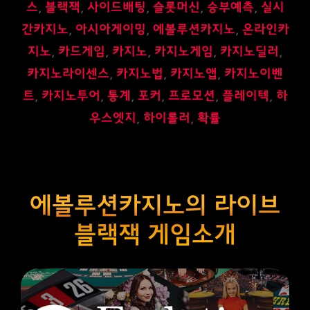
스
,
블랙잭
,
사이드배팅
,
슬롯머신
,
승부예측
,
실시
간카지노
,
아시아게이밍
,
에볼루션카지노
,
온라인카
지노
,
카드게임
,
카지노
,
카지노게임
,
카지노딜러
,
카지노라이센스
,
카지노법
,
카지노앱
,
카지노이벤
트
,
카지노투어
,
통계
,
포커
,
프로모션
,
플레이텍
,
하
우스엣지
,
하이롤러
,
확률
에볼루션카지노의 라이브
블랙잭 게임소개