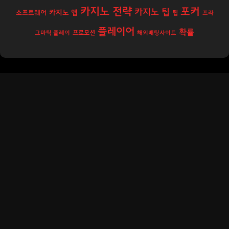
카지노 전략
포커
카지노 팁
카지노 앱
소프트웨어
팁
프라
플레이어
확률
프로모션
그마틱 플레이
해외배팅사이트