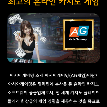
최고의 온라인 카지노 게임
아시아게이밍 소개 아시아게이밍(AG게임)이란?
아시아게이밍은 필리핀에 본사를 둔 온라인 카지노
소프트웨어 공급업체로서, 전 세계 카지노 플레이어
들에게 최상급의 게임 경험을 제공하는 것을 목표로