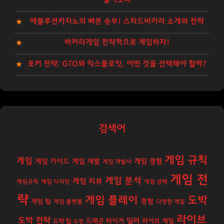
에볼루션카지노의 빠른 승부! 스피드바카라 소개와 전략
바카라게임 전략적으로 게임하자!
포커 전략: GTO와 익스플로잇, 어떤 것을 선택해야 할까?
검색어
게임 규칙
게임
게임 경험
게임 가이드
게임 개발
게임 개발사
게임 전
게임 분석
게임 리뷰
게임규칙
게임 디자인
게임 선택
략
게임 플레이
도박
경험
게임 팁
게임 플랫폼
다양한 게임
라이브
도박 전략
딜러
도박 팁
드래곤 타이거
라이브 게임
도전