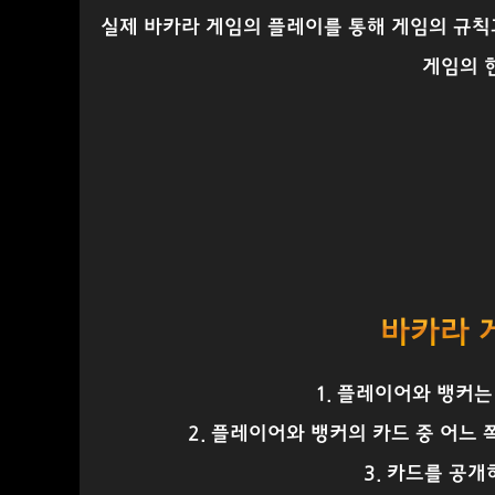
실제 바카라 게임의 플레이를 통해 게임의 규칙
게임의 
바카라 
1. 플레이어와 뱅커는
2. 플레이어와 뱅커의 카드 중 어느
3. 카드를 공