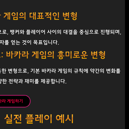
라 게임의 대표적인 변형
으로, 뱅커와 플레이어 사이의 대결을 중심으로 진행되며,
숫자를 얻는 것이 목표입니다.
: 바카라 게임의 흥미로운 변형
한 변형으로, 기본 바카라 게임의 규칙에 약간의 변화를
양한 전략과 재미를 제공합니다.
카라 게임하기
 실전 플레이 예시