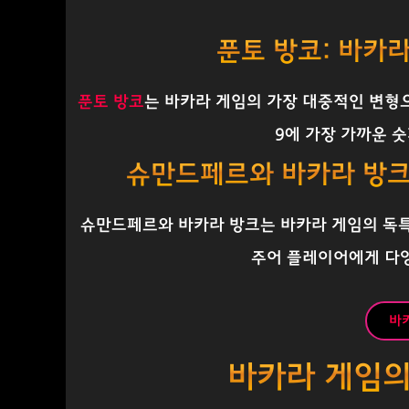
푼토 방코: 바카
푼토 방코
는 바카라 게임의 가장 대중적인 변형
9에 가장 가까운 
슈만드페르와 바카라 방크
슈만드페르와 바카라 방크는 바카라 게임의 독특
주어 플레이어에게 다
바
바카라 게임의