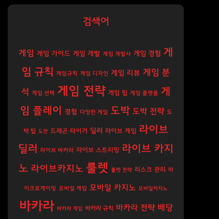
검색어
게
게임
게임 경험
게임 가이드
게임 개발
게임 개발사
임 규칙
게임 분
게임 리뷰
게임규칙
게임 디자인
게임 전략
게
석
게임 팁
게임 선택
게임 플랫폼
임 플레이
도박
도박 전략
경험
도
다양한 게임
라이브
딜러
박 팁
드래곤 타이거
라이브 게임
도전
딜러
라이브 카지
라이브 스트리밍
라이브 바카라
룰렛
노
라이브카지노
리스크 관리
룰렛 전략
마
모바일 카지노
이크로게이밍
모바일 게임
모바일카지노
바카라
배당
바카라 전략
바카라 규칙
바카라 게임