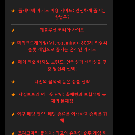
플레이텍 카지노 이용 가이드: 안전하게 즐기는
방법은?
에볼루션 코리아 사이트
마이크로게이밍(Microgaming): 800개 이상의
슬롯 게임으로 즐기는 온라인 카지노
해외 진출 카지노 브랜드, 안전성과 신뢰성을 갖
춘 당신의 선택!
나만의 블랙잭 높은 승률 전략
사설토토의 어두운 단면: 축배팅과 보험배팅 규
제의 문제점
야구 베팅 전략: 베팅 종류를 이해하고 승리를 향
해
프라그마틱 플레이: 최고의 온라인 슬롯 게임 제