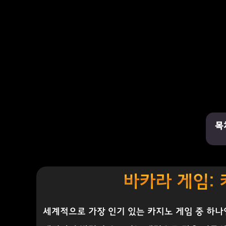
목
바카라 게임:
세계적으로 가장 인기 있는 카지노 게임 중 하