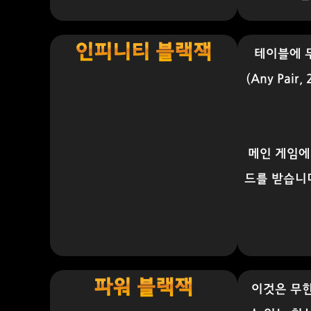
인피니티 블랙잭
테이블에 무
(Any Pair,
메인 게임에
드를 받습니다
파워 블랙잭
이것은 무