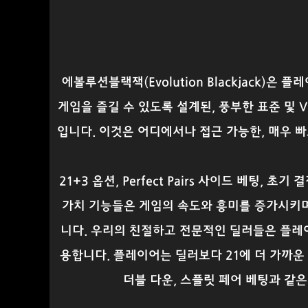
에볼루션블랙잭(Evolution Blackjack)
게임을 즐길 수 있도록 설계된, 풍부한 표준 및 
입니다. 이것은 어디에서나 접근 가능한, 매우 
21+3 옵션, Perfect Pairs 사이드 베팅, 초기 
가치 기능들은 게임의 속도와 흥미를 증가시키
니다. 우리의 친절하고 전문적인 딜러들은 플레
용합니다. 플레이어는 딜러보다 21에 더 가까운
더블 다운, 스플릿 페어 베팅과 같은