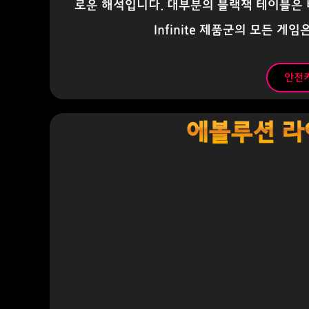
로운 해석입니다. 대부분의 블랙잭 테이블은 
Infinite 제품군의 모든 
안전
에볼루션 라