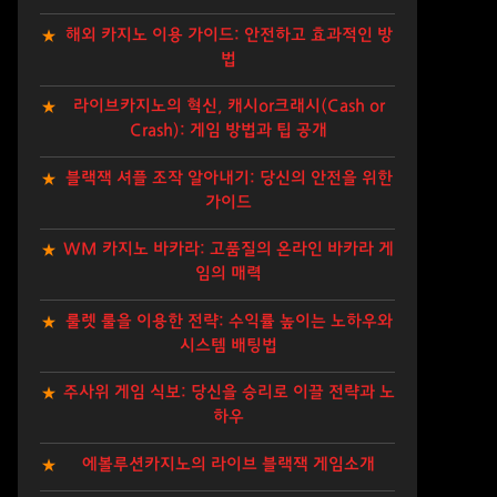
해외 카지노 이용 가이드: 안전하고 효과적인 방
법
라이브카지노의 혁신, 캐시or크래시(Cash or
Crash): 게임 방법과 팁 공개
블랙잭 셔플 조작 알아내기: 당신의 안전을 위한
가이드
WM 카지노 바카라: 고품질의 온라인 바카라 게
임의 매력
룰렛 룰을 이용한 전략: 수익률 높이는 노하우와
시스템 배팅법
주사위 게임 식보: 당신을 승리로 이끌 전략과 노
하우
에볼루션카지노의 라이브 블랙잭 게임소개