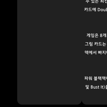
수 있는 최
카드에 Doub
게임은 8개
그림 카드는
덱에서 빠지
파워 블랙잭에서
및 Bust I