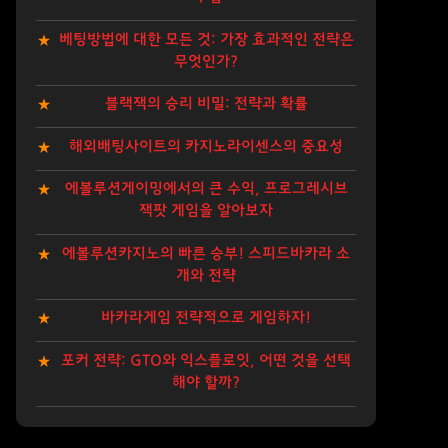
베팅방법에 대한 모든 것: 가장 효과적인 전략은
무엇인가?
블랙잭의 승리 비밀: 전략과 확률
해외배팅사이트의 카지노라이센스의 중요성
에볼루션게이밍에서의 큰 수익, 프로그레시브
잭팟 게임을 알아보자
에볼루션카지노의 빠른 승부! 스피드바카라 소
개와 전략
바카라게임 전략적으로 게임하자!
포커 전략: GTO와 익스플로잇, 어떤 것을 선택
해야 할까?