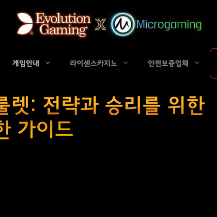
게임안내
라이센스카지노
안전보증업체
룰렛: 전략과 승리를 위한
한 가이드