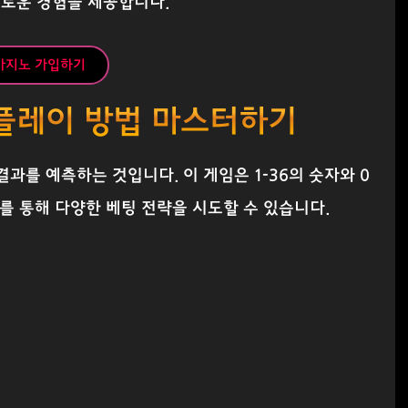
새로운 경험을 제공합니다.
카지노 가입하기
 플레이 방법 마스터하기
과를 예측하는 것입니다. 이 게임은 1-36의 숫자와 0
를 통해 다양한 베팅 전략을 시도할 수 있습니다.