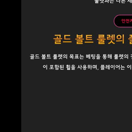
룰렛과는 다른 
안전
골드 볼트 룰렛의
골드 볼트 룰렛의 목표는 베팅을 통해 룰렛의 결
이 포함된 휠을 사용하며, 플레이어는 이