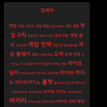
검색어
게
게임
게임 경험
게임 가이드
게임 개발
게임 개발사
임 규칙
게임 분
게임 리뷰
게임규칙
게임 디자인
게임 전략
게
석
게임 팁
게임 선택
게임 플랫폼
임 플레이
도박
도박 전략
경험
도
다양한 게임
라이브
딜러
박 팁
드래곤 타이거
라이브 게임
도전
딜러
라이브 카지
라이브 스트리밍
라이브 바카라
룰렛
노
라이브카지노
리스크 관리
룰렛 전략
마
모바일 카지노
이크로게이밍
모바일 게임
모바일카지노
바카라
배당
바카라 전략
바카라 규칙
바카라 게임