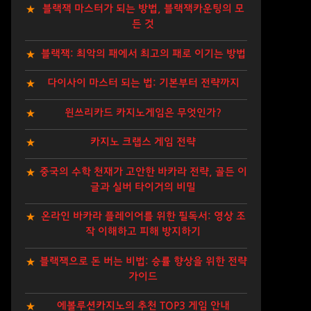
블랙잭 마스터가 되는 방법, 블랙잭카운팅의 모
든 것
블랙잭: 최악의 패에서 최고의 패로 이기는 방법
다이사이 마스터 되는 법: 기본부터 전략까지
윈쓰리카드 카지노게임은 무엇인가?
카지노 크랩스 게임 전략
중국의 수학 천재가 고안한 바카라 전략, 골든 이
글과 실버 타이거의 비밀
온라인 바카라 플레이어를 위한 필독서: 영상 조
작 이해하고 피해 방지하기
블랙잭으로 돈 버는 비법: 승률 향상을 위한 전략
가이드
에볼루션카지노의 추천 TOP3 게임 안내