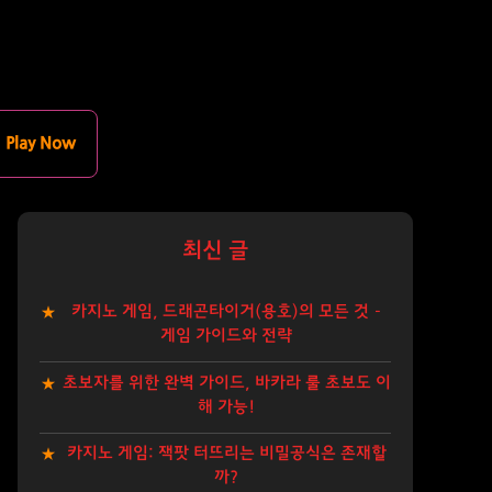
Play Now
최신 글
카지노 게임, 드래곤타이거(용호)의 모든 것 –
게임 가이드와 전략
초보자를 위한 완벽 가이드, 바카라 룰 초보도 이
해 가능!
카지노 게임: 잭팟 터뜨리는 비밀공식은 존재할
까?