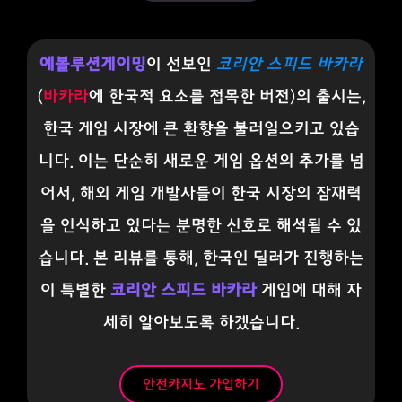
에볼루션게이밍
이 선보인
코리안 스피드 바카라
(
바카라
에 한국적 요소를 접목한 버전)의 출시는,
한국 게임 시장에 큰 환향을 불러일으키고 있습
니다. 이는 단순히 새로운 게임 옵션의 추가를 넘
어서, 해외 게임 개발사들이 한국 시장의 잠재력
을 인식하고 있다는 분명한 신호로 해석될 수 있
습니다. 본 리뷰를 통해, 한국인 딜러가 진행하는
이 특별한
코리안 스피드 바카라
게임에 대해 자
세히 알아보도록 하겠습니다.
안전카지노 가입하기