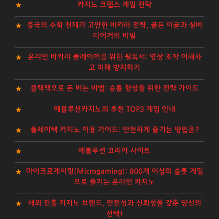
카지노 크랩스 게임 전략
중국의 수학 천재가 고안한 바카라 전략, 골든 이글과 실버
타이거의 비밀
온라인 바카라 플레이어를 위한 필독서: 영상 조작 이해하
고 피해 방지하기
블랙잭으로 돈 버는 비법: 승률 향상을 위한 전략 가이드
에볼루션카지노의 추천 TOP3 게임 안내
플레이텍 카지노 이용 가이드: 안전하게 즐기는 방법은?
에볼루션 코리아 사이트
마이크로게이밍(Microgaming): 800개 이상의 슬롯 게임
으로 즐기는 온라인 카지노
해외 진출 카지노 브랜드, 안전성과 신뢰성을 갖춘 당신의
선택!