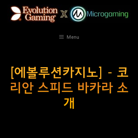
Menu
[에볼루션카지노] – 코
리안 스피드 바카라 소
개