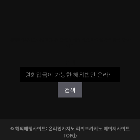
해외배팅사이트-사설배팅사이트-합법-불법-안전한-자금력-먹튀-검증-사
이트
검색
검색
© 해외배팅사이트: 온라인카지노 라이브카지노 메이저사이트
TOP①