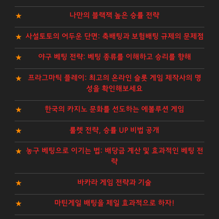
나만의 블랙잭 높은 승률 전략
사설토토의 어두운 단면: 축배팅과 보험배팅 규제의 문제점
야구 베팅 전략: 베팅 종류를 이해하고 승리를 향해
프라그마틱 플레이: 최고의 온라인 슬롯 게임 제작사의 명
성을 확인해보세요
한국의 카지노 문화를 선도하는 에볼루션 게임
룰렛 전략, 승률 UP 비법 공개
농구 베팅으로 이기는 법: 배당금 계산 및 효과적인 베팅 전
략
바카라 게임 전략과 기술
마틴게일 배팅을 제일 효과적으로 하자!