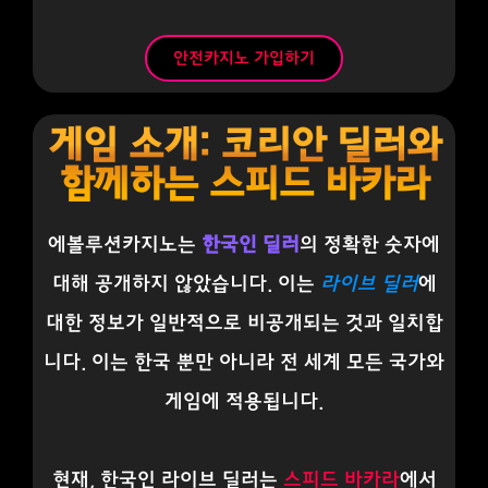
안전카지노 가입하기
게임 소개: 코리안 딜러와
함께하는 스피드 바카라
에볼루션카지노는
한국인 딜러
의 정확한 숫자에
대해 공개하지 않았습니다. 이는
라이브 딜러
에
대한 정보가 일반적으로 비공개되는 것과 일치합
니다. 이는 한국 뿐만 아니라 전 세계 모든 국가와
게임에 적용됩니다.
현재, 한국인 라이브 딜러는
스피드 바카라
에서