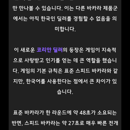
만 만나볼 수 있습니다. 이는 다른 바카라 제품군
에서는 아직 한국인 딜러를 경험할 수 없음을 의
미합니다.
이 새로운
코리안 딜러
의 등장은 게임이 지속적
으로 사랑받고 인기를 얻는 데 큰 역할을 했습니
다. 게임의 기본 규칙은 표준 스피드 바카라와 같
지만, 한국어를 사용한다는 점에서 큰 차이가 있
습니다.
표준 바카라가 한 라운드에 약 48초가 소요되는
반면, 스피드 바카라는 약 27초로 매우 빠른 전개