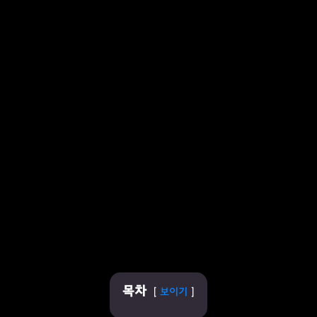
목차
보이기