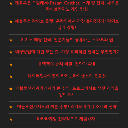
에볼루션 드림캐쳐(Dream Catcher) 소개 및 전략: 새로운
라이브카지노 게임 탐험
에볼루션 라이브 룰렛: 온라인에서 가장 흥미진진한 라이브
딜러 경험!
카지노 베팅 전략: 전문가들이 공유하는 노하우와 팁
베팅방법에 대한 모든 것: 가장 효과적인 전략은 무엇인가?
블랙잭의 승리 비밀: 전략과 확률
해외배팅사이트의 카지노라이센스의 중요성
에볼루션게이밍에서의 큰 수익, 프로그레시브 잭팟 게임을
알아보자
에볼루션카지노의 빠른 승부! 스피드바카라 소개와 전략
바카라게임 전략적으로 게임하자!