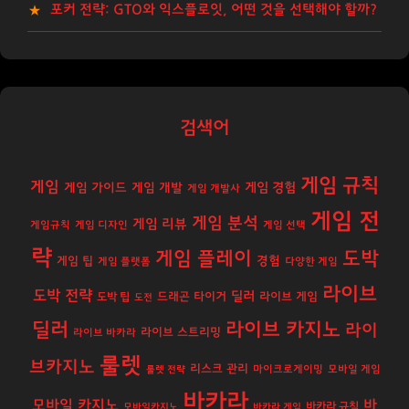
포커 전략: GTO와 익스플로잇, 어떤 것을 선택해야 할까?
검색어
게임 규칙
게임
게임 경험
게임 가이드
게임 개발
게임 개발사
게임 전
게임 분석
게임 리뷰
게임규칙
게임 디자인
게임 선택
략
게임 플레이
도박
경험
게임 팁
게임 플랫폼
다양한 게임
라이브
도박 전략
딜러
도박 팁
드래곤 타이거
라이브 게임
도전
딜러
라이브 카지노
라이
라이브 스트리밍
라이브 바카라
룰렛
브카지노
리스크 관리
룰렛 전략
마이크로게이밍
모바일 게임
바카라
모바일 카지노
바
바카라 규칙
모바일카지노
바카라 게임