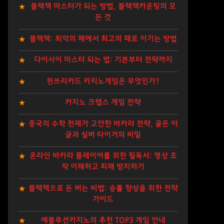
블랙잭 마스터가 되는 방법, 블랙잭카운팅의 모
든 것
블랙잭: 최악의 패에서 최고의 패로 이기는 방법
다이사이 마스터 되는 법: 기본부터 전략까지
윈쓰리카드 카지노게임은 무엇인가?
카지노 크랩스 게임 전략
중국의 수학 천재가 고안한 바카라 전략, 골든 이
글과 실버 타이거의 비밀
온라인 바카라 플레이어를 위한 필독서: 영상 조
작 이해하고 피해 방지하기
블랙잭으로 돈 버는 비법: 승률 향상을 위한 전략
가이드
에볼루션카지노의 추천 TOP3 게임 안내