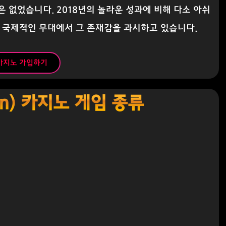
 없었습니다. 2018년의 놀라운 성과에 비해 다소 아쉬
 국제적인 무대에서 그 존재감을 과시하고 있습니다.
카지노 가입하기
n) 카지노 게임 종류