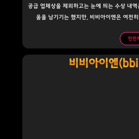
공급 업체상을 제외하고는 눈에 띄는 수상 내역은
움을 남기기는 했지만, 비비아이엔은 여전히
안전
비비아이엔(bbi