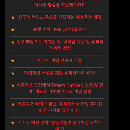
작사의 명성을 확인해보세요
한국의 카지노 문화를 선도하는 에볼루션 게임
룰렛 전략, 승률 UP 비법 공개
농구 베팅으로 이기는 법: 배당금 계산 및 효과적
인 베팅 전략
바카라 게임 전략과 기술
마틴게일 배팅을 제일 효과적으로 하자!
에볼루션 드림캐쳐(Dream Catcher) 소개 및 전
략: 새로운 라이브카지노 게임 탐험
에볼루션 라이브 룰렛: 온라인에서 가장 흥미진
진한 라이브 딜러 경험!
카지노 베팅 전략: 전문가들이 공유하는 노하우
와 팁