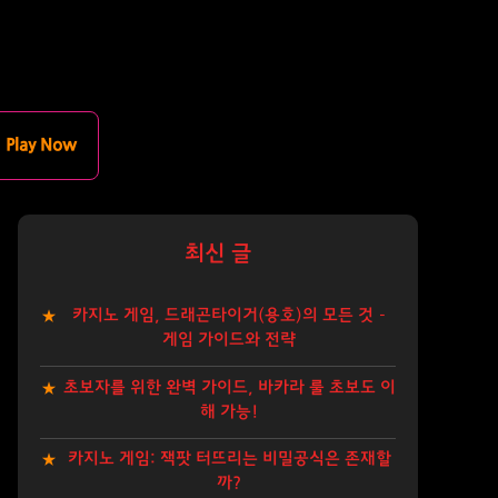
Play Now
최신 글
카지노 게임, 드래곤타이거(용호)의 모든 것 –
게임 가이드와 전략
초보자를 위한 완벽 가이드, 바카라 룰 초보도 이
해 가능!
카지노 게임: 잭팟 터뜨리는 비밀공식은 존재할
까?