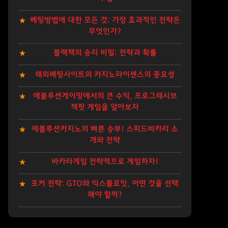
베팅방법에 대한 모든 것: 가장 효과적인 전략은
무엇인가?
블랙잭의 승리 비밀: 전략과 확률
해외배팅사이트의 카지노라이센스의 중요성
에볼루션게이밍에서의 큰 수익, 프로그레시브
잭팟 게임을 알아보자
에볼루션카지노의 빠른 승부! 스피드바카라 소
개와 전략
바카라게임 전략적으로 게임하자!
포커 전략: GTO와 익스플로잇, 어떤 것을 선택
해야 할까?