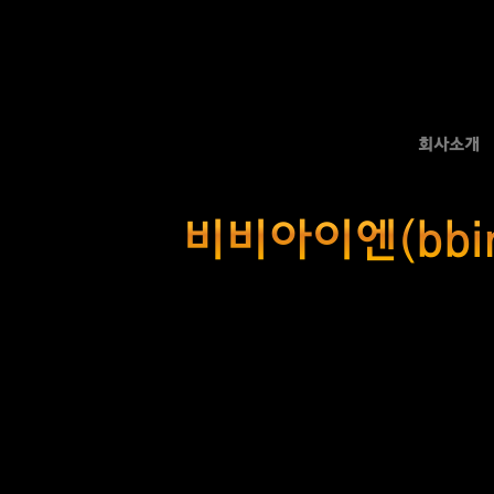
회사소개
비비아이엔(bbi