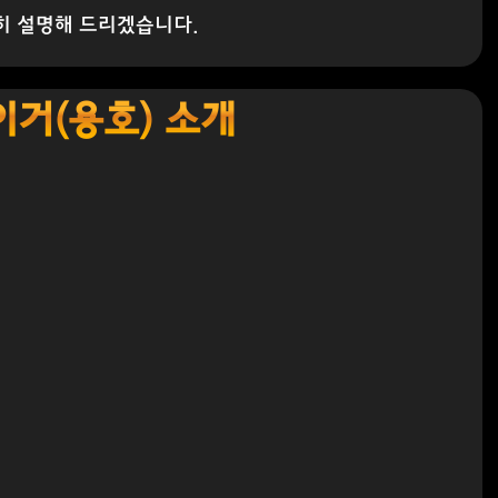
히 설명해 드리겠습니다.
이거(용호) 소개