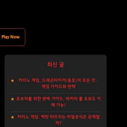
Play Now
최신 글
카지노 게임, 드래곤타이거(용호)의 모든 것 –
게임 가이드와 전략
초보자를 위한 완벽 가이드, 바카라 룰 초보도 이
해 가능!
카지노 게임: 잭팟 터뜨리는 비밀공식은 존재할
까?