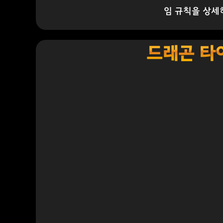
임 규칙을 상세
드래곤 타