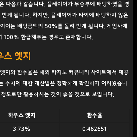
정은 다음과 같습니다. 플레이어가 무승부에 배팅하였을 경
급 받게 됩니다. 하지만, 플레이어가 타이에 배팅하지 않은
레이어는 배팅금액의 50%를 돌려 받게 됩니다. 게임사에
 100% 환급해주는 경우도 존재합니다.
우스 엣지
스 엣지와 환수율은 해외 카지노 커뮤니티 사이트에서 제공
하는 수치에 대한 계산법은 정확하게 확인하기 어려웠습니
항 정도로만 활용하시는 것이 좋을 것으로 보입니다.
하우스 엣지
환수율
3.73%
0.462651