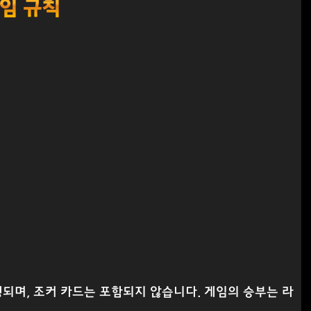
임 규칙
행되며, 조커 카드는 포함되지 않습니다. 게임의 승부는 라