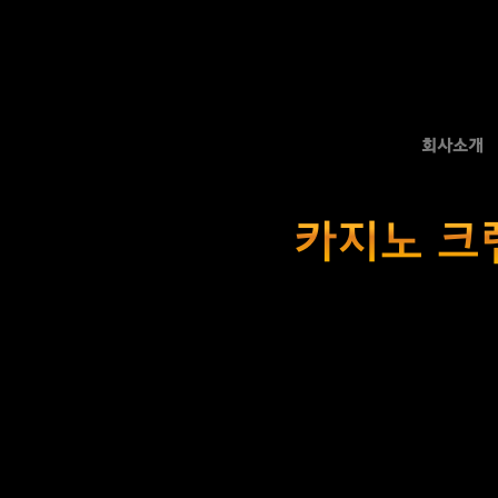
회사소개
카지노 크