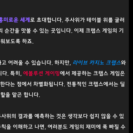
흥미로운 세계
로 초대합니다. 주사위가 테이블 위를 굴러
의 순간을 맛볼 수 있는 곳입니다. 이제 크랩스 게임의 기
배워보도록 하죠.
고 어려울 수 있습니다. 하지만,
라이브 카지노 크랩스
와
다. 특히,
에볼루션 게이밍
에서 제공하는 크랩스 게임은
사용한다는 점에서 차별화됩니다. 전통적인 크랩스에서는 딜
역할을 맡곤 합니다.
주사위의 결과를 예측하는 것은 생각보다 쉽지 않을 수 있
규칙을 이해하고 나면, 여러분도 게임의 재미에 푹 빠질 수