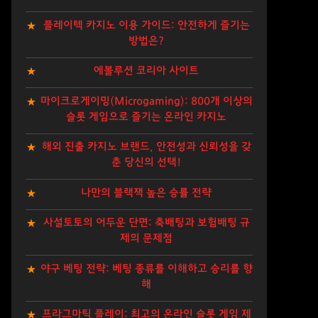
플레이텍 카지노 이용 가이드: 안전하게 즐기는
방법은?
에볼루션 코리아 사이트
마이크로게이밍(Microgaming): 800개 이상의
슬롯 게임으로 즐기는 온라인 카지노
해외 진출 카지노 브랜드, 안전성과 신뢰성을 갖
춘 당신의 선택!
나만의 블랙잭 높은 승률 전략
사설토토의 어두운 단면: 축배팅과 보험배팅 규
제의 문제점
야구 베팅 전략: 베팅 종류를 이해하고 승리를 향
해
프라그마틱 플레이: 최고의 온라인 슬롯 게임 제