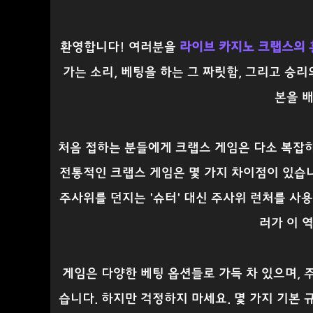
환영합니다! 여러분을
라이브 카지노 크랩스의 
가는 소리, 베팅을 하는 그 짜릿함, 그리고 승리
본을 
처음 접하는 분들에게 크랩스 게임은 다소 복잡하
전통적인 크랩스 게임은 몇 가지 차이점이 있습니
주사위를 던지는 '슈터' 대신 주사위 런처를 
러가 이 
게임은 다양한 베팅 옵션들로 가득 차 있으며, 
습니다. 하지만 걱정하지 마세요. 몇 가지 기본 