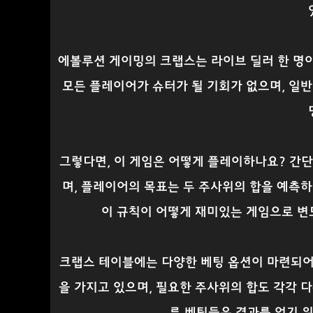
에볼루션 게이밍의 크랩스는 라이브 딜러 한 명이
모든 플레이어가 슈터가 될 기회가 없으며, 일반
그렇다면, 이 게임은 어떻게 플레이하나요? 간단
며, 플레이어의 목표는 두 주사위의 합을 예측하
이 규칙이 어떻게 재미있는 게임으로 변
크랩스 테이블에는 다양한 베팅 옵션이 마련되어
을 가지고 있으며, 필요한 주사위의 합도 각각 다