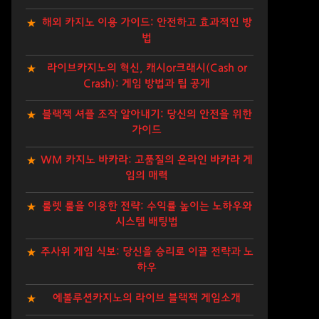
해외 카지노 이용 가이드: 안전하고 효과적인 방
법
라이브카지노의 혁신, 캐시or크래시(Cash or
Crash): 게임 방법과 팁 공개
블랙잭 셔플 조작 알아내기: 당신의 안전을 위한
가이드
WM 카지노 바카라: 고품질의 온라인 바카라 게
임의 매력
룰렛 룰을 이용한 전략: 수익률 높이는 노하우와
시스템 배팅법
주사위 게임 식보: 당신을 승리로 이끌 전략과 노
하우
에볼루션카지노의 라이브 블랙잭 게임소개