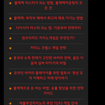
블랙잭 마스터가 되는 방법, 블랙잭카운팅의 모
든 것
블랙잭: 최악의 패에서 최고의 패로 이기는 방법
다이사이 마스터 되는 법: 기본부터 전략까지
윈쓰리카드 카지노게임은 무엇인가?
카지노 크랩스 게임 전략
중국의 수학 천재가 고안한 바카라 전략, 골든 이
글과 실버 타이거의 비밀
온라인 바카라 플레이어를 위한 필독서: 영상 조
작 이해하고 피해 방지하기
블랙잭으로 돈 버는 비법: 승률 향상을 위한 전략
가이드
에볼루션카지노의 추천 TOP3 게임 안내