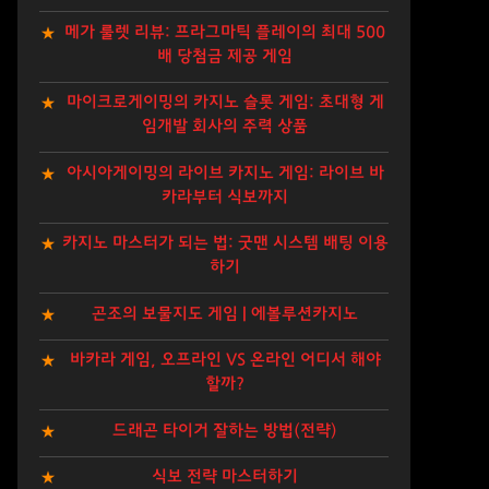
메가 룰렛 리뷰: 프라그마틱 플레이의 최대 500
배 당첨금 제공 게임
마이크로게이밍의 카지노 슬롯 게임: 초대형 게
임개발 회사의 주력 상품
아시아게이밍의 라이브 카지노 게임: 라이브 바
카라부터 식보까지
카지노 마스터가 되는 법: 굿맨 시스템 배팅 이용
하기
곤조의 보물지도 게임 | 에볼루션카지노
바카라 게임, 오프라인 VS 온라인 어디서 해야
할까?
드래곤 타이거 잘하는 방법(전략)
식보 전략 마스터하기