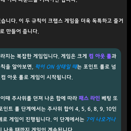
위해 여러 라운드를 거쳐야만 합니다.
있습니다. 이 두 규칙이 크랩스 게임을 더욱 독특하고 즐거
로 만들어 줍니다.
달라지는 복잡한 게임입니다. 게임은 크게
컴 아웃 롤
과
규칙을 알아보면,
퍽이 ON 상태일 때
는 포인트 롤로 넘
는 컴 아웃 롤로 게임이 시작됩니다.
 이때 주사위를 던져 나온 합에 따라
패스 라인
베팅 또
 롤 단계에서는 주사위 합이 4, 5, 6, 8, 9, 10인
단계로 게임이 진행됩니다. 이 단계에서는
7이 나오거나
시 나올 때까지 게임이 계속됩니다.