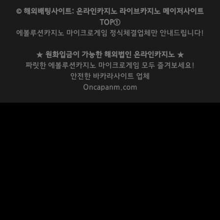
© 해외배팅사이트: 온라인카지노 라이브카지노 메이저사이트
TOP①
에볼루션카지노 마이크로게임 정식체결업체만 안내드립니다!
★ 원화입금이 가능한 해외법인 온라인카지노 ★
짜릿한
에볼루션카지노
마이크로게임
모두 즐겨보세요!
안전한
바카라사이트
업체
Oncapanm.com