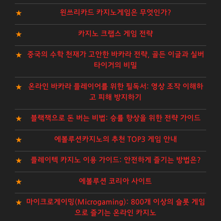
윈쓰리카드 카지노게임은 무엇인가?
카지노 크랩스 게임 전략
중국의 수학 천재가 고안한 바카라 전략, 골든 이글과 실버
타이거의 비밀
온라인 바카라 플레이어를 위한 필독서: 영상 조작 이해하
고 피해 방지하기
블랙잭으로 돈 버는 비법: 승률 향상을 위한 전략 가이드
에볼루션카지노의 추천 TOP3 게임 안내
플레이텍 카지노 이용 가이드: 안전하게 즐기는 방법은?
에볼루션 코리아 사이트
마이크로게이밍(Microgaming): 800개 이상의 슬롯 게임
으로 즐기는 온라인 카지노