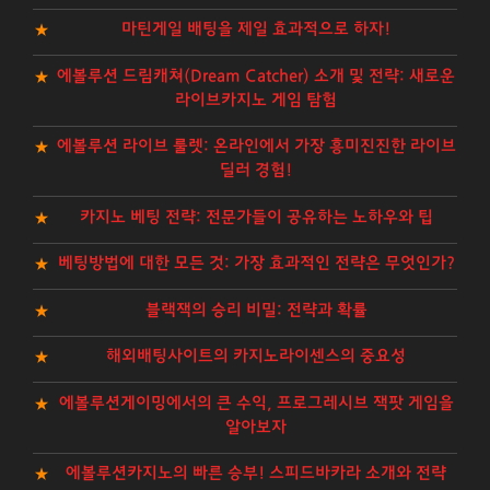
마틴게일 배팅을 제일 효과적으로 하자!
에볼루션 드림캐쳐(Dream Catcher) 소개 및 전략: 새로운
라이브카지노 게임 탐험
에볼루션 라이브 룰렛: 온라인에서 가장 흥미진진한 라이브
딜러 경험!
카지노 베팅 전략: 전문가들이 공유하는 노하우와 팁
베팅방법에 대한 모든 것: 가장 효과적인 전략은 무엇인가?
블랙잭의 승리 비밀: 전략과 확률
해외배팅사이트의 카지노라이센스의 중요성
에볼루션게이밍에서의 큰 수익, 프로그레시브 잭팟 게임을
알아보자
에볼루션카지노의 빠른 승부! 스피드바카라 소개와 전략