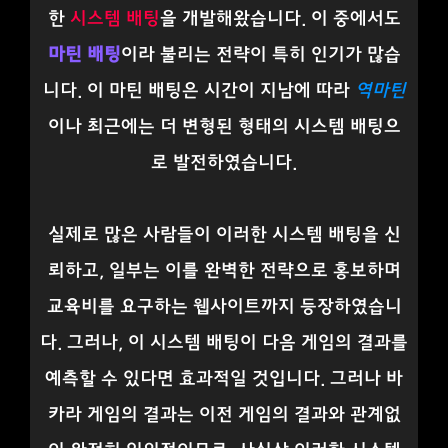
한
시스템 배팅
을 개발해왔습니다. 이 중에서도
마틴 배팅
이라 불리는 전략이 특히 인기가 많습
니다. 이 마틴 배팅은 시간이 지남에 따라
역마틴
이나 최근에는 더 변형된 형태의 시스템 배팅으
로 발전하였습니다.
실제로 많은 사람들이 이러한 시스템 배팅을 신
뢰하고, 일부는 이를 완벽한 전략으로 홍보하며
교육비를 요구하는 웹사이트까지 등장하였습니
다. 그러나, 이 시스템 배팅이 다음 게임의 결과를
예측할 수 있다면 효과적일 것입니다. 그러나 바
카라 게임의 결과는 이전 게임의 결과와 관계없