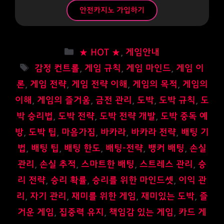
안전카지노 가입하기
★ HOT ★
,
게임안내
감정 컨트롤
,
게임 규칙
,
게임 마인드
,
게임 이
론
,
게임 전략
,
게임 전략 이해
,
게임의 목적
,
게임의
이해
,
게임의 즐거움
,
금전 관리
,
도박
,
도박 규칙
,
도
박 승리법
,
도박 전략
,
도박 전략 개발
,
도박 중독 예
방
,
도박 팁
,
마음가짐
,
바카라
,
바카라 전략
,
배팅 기
법
,
배팅 팁
,
배팅 한도
,
배팅-전략
,
뱅커 배팅
,
손실
관리
,
손실 추적
,
스마트한 배팅
,
스트레스 관리
,
승
리 전략
,
승리 확률
,
승리를 위한 마인드셋
,
이익 관
리
,
자기 관리
,
재미를 위한 게임
,
재미있는 도박
,
즐
거운 게임
,
집중력 유지
,
책임감 있는 게임
,
카드 게