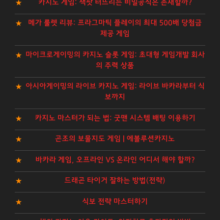
카지노 게임: 잭팟 터뜨리는 비밀공식은 존재할까?
메가 룰렛 리뷰: 프라그마틱 플레이의 최대 500배 당첨금
제공 게임
마이크로게이밍의 카지노 슬롯 게임: 초대형 게임개발 회사
의 주력 상품
아시아게이밍의 라이브 카지노 게임: 라이브 바카라부터 식
보까지
카지노 마스터가 되는 법: 굿맨 시스템 배팅 이용하기
곤조의 보물지도 게임 | 에볼루션카지노
바카라 게임, 오프라인 VS 온라인 어디서 해야 할까?
드래곤 타이거 잘하는 방법(전략)
식보 전략 마스터하기