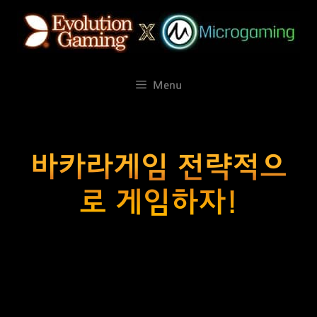
Menu
바카라게임 전략적으
로 게임하자!