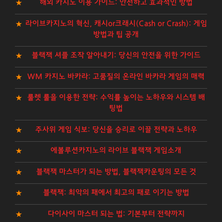
해외 카지노 이용 가이드: 안전하고 효과적인 방법
라이브카지노의 혁신, 캐시or크래시(Cash or Crash): 게임
방법과 팁 공개
블랙잭 셔플 조작 알아내기: 당신의 안전을 위한 가이드
WM 카지노 바카라: 고품질의 온라인 바카라 게임의 매력
룰렛 룰을 이용한 전략: 수익률 높이는 노하우와 시스템 배
팅법
주사위 게임 식보: 당신을 승리로 이끌 전략과 노하우
에볼루션카지노의 라이브 블랙잭 게임소개
블랙잭 마스터가 되는 방법, 블랙잭카운팅의 모든 것
블랙잭: 최악의 패에서 최고의 패로 이기는 방법
다이사이 마스터 되는 법: 기본부터 전략까지