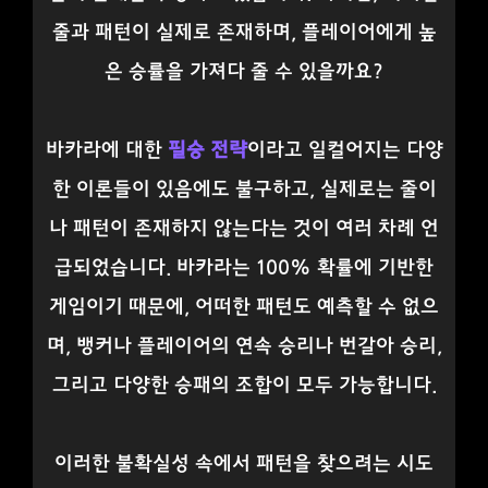
줄과 패턴이 실제로 존재하며, 플레이어에게 높
은 승률을 가져다 줄 수 있을까요?
바카라에 대한
필승 전략
이라고 일컬어지는 다양
한 이론들이 있음에도 불구하고, 실제로는 줄이
나 패턴이 존재하지 않는다는 것이 여러 차례 언
급되었습니다. 바카라는 100% 확률에 기반한
게임이기 때문에, 어떠한 패턴도 예측할 수 없으
며, 뱅커나 플레이어의 연속 승리나 번갈아 승리,
그리고 다양한 승패의 조합이 모두 가능합니다.
이러한 불확실성 속에서 패턴을 찾으려는 시도