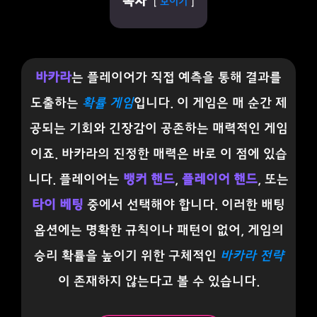
목차
보이기
바카라
는 플레이어가 직접 예측을 통해 결과를
도출하는
확률 게임
입니다. 이 게임은 매 순간 제
공되는 기회와 긴장감이 공존하는 매력적인 게임
이죠. 바카라의 진정한 매력은 바로 이 점에 있습
니다. 플레이어는
뱅커 핸드
,
플레이어 핸드
, 또는
타이 베팅
중에서 선택해야 합니다. 이러한 배팅
옵션에는 명확한 규칙이나 패턴이 없어, 게임의
승리 확률을 높이기 위한 구체적인
바카라 전략
이 존재하지 않는다고 볼 수 있습니다.