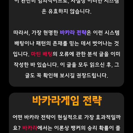
이 완전히 임의적이므로, 사실상 이러한 시스템
은 유효하지 않습니다.
따라서, 가장 현명한
바카라 전략
은 이런 시스템
배팅이나 패턴의 존재를 믿는 데서 벗어나는 것
입니다.
마틴 배팅
의 오류에 관한 분석 글을 이미
작성한 바 있습니다. 이 글을 모두 읽으신 후, 그
글도 꼭 확인해 보시길 권장드립니다.
바카라게임 전략
어떤 바카라 전략이 현실적으로 가장 효과적일까
요?
바카라
에서는 이론상 뱅커의 승리 확률이 플