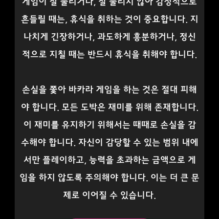
게임이 잘 풀리거나, 잘 풀리지 않아 감정적으로
흔들릴 때는,
휴식을 취하는 것
이 중요합니다. 지
나치게 긴장하거나, 과도하게 흥분하거나, 정신
적으로 지칠 때는 반드시 휴식을 취해야 합니다.
손실을 쫓아 바카라 게임을 하는 것은 절대 피해
야 합니다.
모든 도박은 재미를 위해 존재합니다.
이 재미를 유지하기 위해서는 때때로 손실을 감
수해야 합니다. 자신이 감당할 수 있는 범위 내에
서만 플레이하고, 능력을 초과하는 금액으로 게
임을 하지 않도록 주의해야 합니다. 이는 더 큰 문
제로 이어질 수 있습니다.